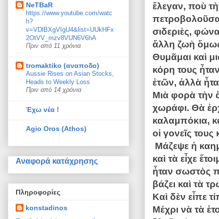
ἔλεγαν, ποὺ τὴ
NeTBaR
https://www.youtube.com/watc
πετροβολοῦσαν
h?
v=VDlBXgVIgU4&list=UUkHFx
σιδεριὲς, φώνα
2OtVV_mzv8VUN6V6hA
ἄλλη ζωὴ ὅμως
Πριν από 11 χρόνια
Θυμᾶμαι καὶ μ
tromaktiko (αναποδο)
κόρη τους ἦτα
Aussie Rises on Asian Stocks,
ἐτῶν, ἀλλὰ ἦτα
Heads to Weekly Loss
Πριν από 14 χρόνια
Μιὰ φορὰ τὴν ἄ
χωράφι. Θὰ ἐρ
Έχω νέα !
καλαμπόκια, κ
Agio Oros (Athos)
οἱ γονεῖς τους 
Μάζεψε ἡ καημ
καὶ τὰ εἶχε ἕτ
Αναφορά κατάχρησης
ἦταν σωστὸς πε
βάζει καὶ τὰ τ
Πληροφορίες
Καὶ δὲν εἶπε τί
konstadinos
Μέχρι νὰ τὰ ἑτ