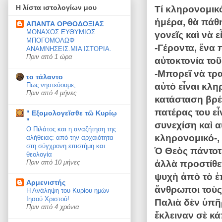
Η λίστα ιστολογίων μου
Τί κληρονομικό
ἠμέρα, θὰ πάθ
ΑΠΑΝΤΑ ΟΡΘΟΔΟΞΙΑΣ
ΜΟΝΑΧΟΣ ΕΥΘΥΜΙΟΣ
γονεῖς καὶ νὰ ε
ΜΠΟΓΟΜΟΛΩΦ
-Γέροντα, ἕνα
ΑΝΑΜΝΗΣΕΙΣ.ΜΙΑ ΙΣΤΟΡΙΑ.
Πριν από 1 ώρα
αὐτοκτονία το
-Μπορεῖ νὰ τρα
το τάλαντο
αὐτὸ εἶναι κλη
Πως νηστεύουμε;
Πριν από 4 μήνες
κατάσταση βρέ
πατέρας του εἶ
" Εξομολογεῖσθε τῶ Κυρίῳ
"
συνεχίση καὶ α
Ο Πιλάτος και η αναζήτηση της
κληρονομικό-,
αλήθειας: από την αρχαιότητα
στη σύγχρονη επιστήμη και
Ὁ Θεὸς πάντοτ
θεολογία
ἀλλὰ προστίθεν
Πριν από 10 μήνες
ψυχὴ ἀπὸ τὸ ἐ
Αρμενιστής
ἄνθρωποι τοὺς
Η Ανάληψη του Κυρίου ημών
Ιησού Χριστού!
Παλιὰ δὲν ὑπῆρ
Πριν από 4 χρόνια
ἔκλειναν σὲ κά