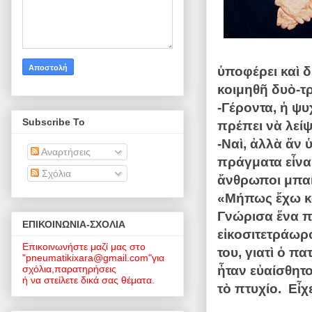
ὑποφέρει καὶ δ
κοιμηθῆ δυὸ-τρ
-Γέροντα, ἡ ψυ
Subscribe To
πρέπει νὰ λείψη
-Ναὶ, ἀλλὰ ἄν 
Αναρτήσεις
πράγματα εἶναι
Σχόλια
ἄνθρωποι μπαί
«Μήπως ἔχω κά
Γνώρισα ἕνα π
EΠΙΚΟΙΝΩΝΙΑ-ΣΧΟΛΙΑ
εἰκοσιτετράωρ
Επικοινωνήστε μαζί μας στο
του, γιατὶ ὁ π
"pneumatikixara@gmail.com"για
σχόλια,παρατηρήσεις
ἦταν εὐαίσθητ
ή να στείλετε δικά σας θέματα.
τὸ πτυχίο. Εἶ