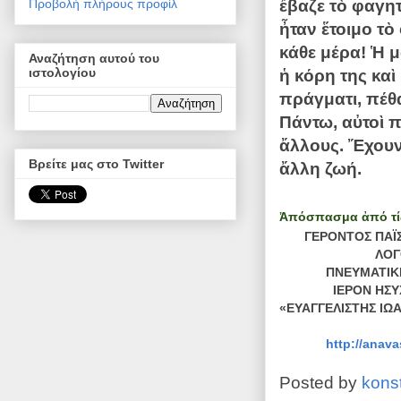
Προβολή πλήρους προφίλ
ἔβαζε τὸ φαγητ
ἦταν ἕτοιμο τ
κάθε μέρα! Ἡ 
Αναζήτηση αυτού του
ιστολογίου
ἡ κόρη της καὶ
πράγματι, πέθ
Πάντω, αὐτοὶ π
ἄλλους. Ἔχουν
Βρείτε μας στο Twitter
ἄλλη ζωή.
Ἀπόσπασμα ἀπό τίς 
ΓΕΡΟΝΤΟΣ ΠΑΪΣΙ
ΛΟΓΟΙ 
ΠΝΕΥΜΑΤΙΚΗ 
ΙΕΡΟΝ ΗΣΥΧΑ
«ΕΥΑΓΓΕΛΙΣΤΗΣ ΙΩ
http://anav
Posted by
kons