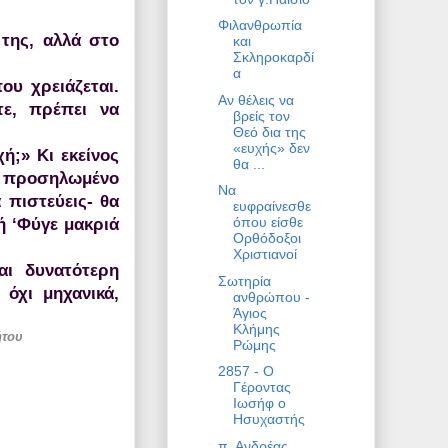
Φιλανθρωπία
της, αλλά στο
και
Σκληροκαρδί
α
ου χρειάζεται.
Αν θέλεις να
ε, πρέπει να
βρείς τον
Θεό δια της
«ευχής» δεν
ή;» Κι εκείνος
θα ...
υ προσηλωμένο
Να
 πιστεύεις- θα
ευφραίνεσθε
όπου είσθε
ή ‘Φύγε μακριά
Ορθόδοξοι
Χριστιανοί
αι δυνατότερη
Σωτηρία
όχι μηχανικά,
ανθρώπου -
Άγιος
Κλήμης
ήτου
Ρώμης
2857 - Ο
Γέροντας
Ιωσήφ ο
Ησυχαστής
π. Ανδρέας