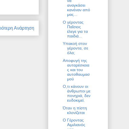
να
αναγκάσει
κανέναν από
μας...
Ο γέροντας
Παΐσιος
ιότερη Ανάρτηση
έλεγε για τα
παιδιά...
Υπακοή στον
γέροντα, σε
όλα;
Αποφυγή της
αυταρέσκεια
ς και του
αυτοθαυμασ
μού
O,τι κάνουν οι
άνθρωποι με
πονηριά, δεν
ευδοκιμεί.
Όταν η πίστη
κλονίζεται
Ο Γέροντας
Αιμιλιανός