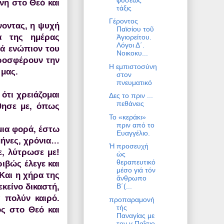
νη στο Θεό και
τάξις
Γέροντος
νοντας, η ψυχή
Παϊσίου τοῦ
α της ημέρας
Ἁγιορείτου.
Λόγοι Δ΄.
ρά ενώπιον του
Νοικοκυ...
προσφέρουν την
Η εμπιστοσύνη
 μας.
στον
πνευματικό
ότι χρειάζομαι
Δες το πριν ...
πεθάνεις
θησε με, όπως
Το «κεράκι»
πριν από το
μια φορά, έστω
Ευαγγέλιο.
μήνες, χρόνια…
Ἡ προσευχή
ε, λύτρωσε με!
ὡς
θεραπευτικό
ριβώς έλεγε και
μέσο γιά τόν
Και η χήρα της
ἄνθρωπο
εκείνο δικαστή,
Β΄(...
 πολύν καιρό.
προπαραμονή
τής
ός στο Θεό και
Παναγίας με
τον γ.Παΐσιο