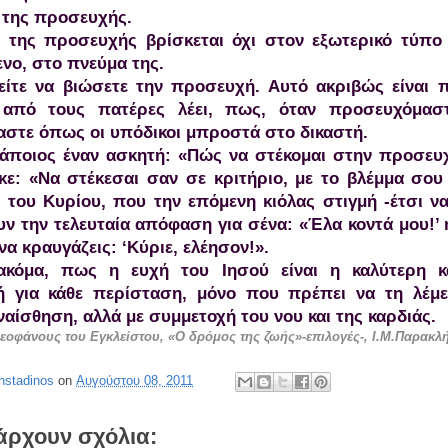
 της προσευχής.
 της προσευχής βρίσκεται όχι στον εξωτερικό τύπο 
νο, στο πνεύμα της.
ίτε να βιώσετε την προσευχή. Αυτό ακριβώς είναι π
 από τους πατέρες λέει, πως, όταν προσευχόμαστ
αστε όπως οι υπόδικοι μπροστά στο δικαστή.
άποιος έναν ασκητή: «Πώς να στέκομαι στην προσευχ
κε: «Να στέκεσαι σαν σε κριτήριο, με το βλέμμα σο
 του Κυρίου, που την επόμενη κιόλας στιγμή -έτσι να
ν την τελευταία απόφαση για σένα: «Έλα κοντά μου!’ 
 να κραυγάζεις: ‘Κύριε, ελέησον!».
ακόμα, πως η ευχή του Ιησού είναι η καλύτερη κ
 για κάθε περίσταση, μόνο που πρέπει να τη λέμε 
αίσθηση, αλλά με συμμετοχή του νου και της καρδιάς.
οφάνους του Εγκλείστου, «Ο δρόμος της ζωής»-επιλογές-, Ι.Μ.Παρακλ
nstadinos
on
Αυγούστου 08, 2011
άρχουν σχόλια: