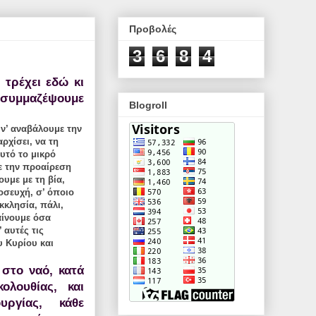
Προβολές
3
6
8
4
 τρέχει εδώ κι
 συμμαζέψουμε
Blogroll
 ν’ αναβάλουμε την
ρχίσει, να τη
αυτό το μικρό
με την προαίρεση
ουμε με τη βία,
ροσευχή, σ’ όποιο
κκλησία, πάλι,
αίνουμε όσα
 αυτές τις
υ Κυρίου και
 στο ναό, κατά
ολουθίας, και
υργίας, κάθε