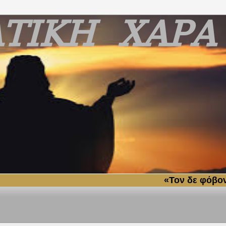
«Τον δε φόβον ημών ου