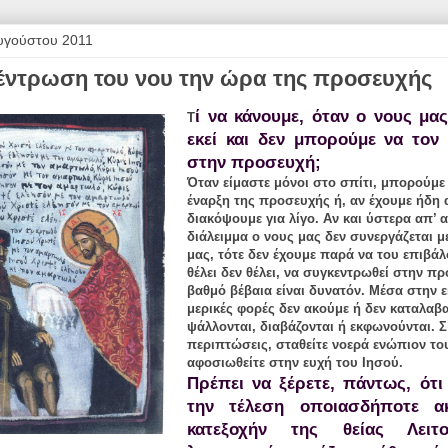
υγούστου 2011
έντρωση του νου την ώρα της προσευχής
ί να κάνουμε, όταν ο νους μας
Τ
εκεί και δεν μπορούμε να τον
στην προσευχή;
Όταν είμαστε μόνοι στο σπίτι, μπορούμε
έναρξη της προσευχής ή, αν έχουμε ήδη α
διακόψουμε για λίγο. Αν και ύστερα απ’ 
διάλειμμα ο νους μας δεν συνεργάζεται 
μας, τότε δεν έχουμε παρά να του επιβάλ
θέλει δεν θέλει, να συγκεντρωθεί στην π
βαθμό βέβαια είναι δυνατόν. Μέσα στην ε
μερικές φορές δεν ακούμε ή δεν καταλαβ
ψάλλονται, διαβάζονται ή εκφωνούνται. Σ’
περιπτώσεις, σταθείτε νοερά ενώπιον το
αφοσιωθείτε στην ευχή του Ιησού.
Πρέπει να ξέρετε, πάντως, ότι
την τέλεση οποιασδήποτε ακ
κατεξοχήν της θείας Λειτο