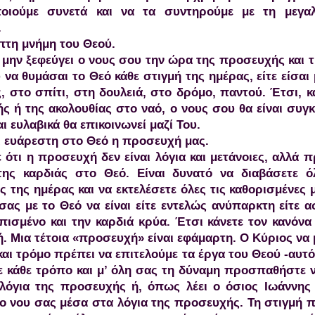
οιούμε συνετά και να τα συντηρούμε με τη μεγα
.
πτη μνήμη του Θεού.
 μην ξεφεύγει ο νους σου την ώρα της προσευχής και τ
να θυμάσαι το Θεό κάθε στιγμή της ημέρας, είτε είσαι 
, στο σπίτι, στη δουλειά, στο δρόμο, παντού. Έτσι, κ
ς ή της ακολουθίας στο ναό, ο νους σου θα είναι συγ
αι ευλαβικά θα επικοινωνεί μαζί Του.
ι ευάρεστη στο Θεό η προσευχή μας.
 ότι η προσευχή δεν είναι λόγια και μετάνοιες, αλλά
της καρδιάς στο Θεό. Είναι δυνατό να διαβάσετε όλ
ς της ημέρας και να εκτελέσετε όλες τις καθορισμένες 
ας με το Θεό να είναι είτε εντελώς ανύπαρκτη είτε α
πισμένο και την καρδιά κρύα. Έτσι κάνετε τον κανόνα
 Μια τέτοια «προσευχή» είναι εφάμαρτη. Ο Κύριος να 
αι τρόμο πρέπει να επιτελούμε τα έργα του Θεού -αυτό
ε κάθε τρόπο και μ’ όλη σας τη δύναμη προσπαθήστε ν
λόγια της προσευχής ή, όπως λέει ο όσιος Ιωάννης 
το νου σας μέσα στα λόγια της προσευχής. Τη στιγμή π