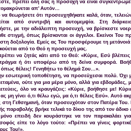
στε, πρέπει όλη σας η προσοχή να είναι συγκεντρωμέ
πομακρύνεται απ’ Αυτόν…
 να θεωρήσετε ότι προσευχηθήκατε καλά, όταν, τελειώ
είται από συντριβή και αυτομεμψία. Στη διάρκει
στε, με την αδιάλειπτη προσευχή, να βρίσκεστε νοε
θε στιγμή, όπως βρίσκονται οι άγγελοι. Εκείνοι Του 
στη δοξολογία. Εμείς ας Του προσφέρουμε τη μετάνοιά
κούεται από το Θεό η προσευχή μας.
έπει να ζητάς κάτι από το Θεό: «Κύριε, Εσύ βλέπεις 
πράγμα ή ότι υποφέρω από τη δείνα συμφορά. Βοή
ι όπως θέλεις! Γενηθήτω το θέλημά Σου…».
την εσωτερική τοποθέτηση, να προσεύχεσαι πολύ. Όχι 
εταμένα, ούτε για μια μέρα μόνο, αλλά για εβδομάδες, 
ετεύεις, όλο να κραυγάζεις: «Κύριε, βοήθησε με! Κύρι
ας μη γίνει ό,τι θέλω εγώ, μα ό,τι θέλεις Εσύ». Αυτό ακ
ς στη Γεθσημανή, όταν προσευχόταν στον Πατέρα Του. 
ής παραβολής βρήκε τελικά το δίκιο της από τον άδικο 
 μόνο επειδή δεν κουράστηκε να τον παρακαλάει για
σοφός είπε το λόγο τούτο: «Πρέπει να γίνεις φορτικ
ους Του!».