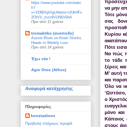
προσεύχε
https://www.youtube.com/watc
να μην α
h?
v=VDlBXgVIgU4&list=UUkHFx
Τότε μόνο
2OtVV_mzv8VUN6V6hA
σας δον
Πριν από 11 χρόνια
προσπαθή
tromaktiko (αναποδο)
Κυρίου κά
Aussie Rises on Asian Stocks,
ακατάπαυ
Heads to Weekly Loss
Πότε εισα
Πριν από 14 χρόνια
Να πώς πρ
Έχω νέα !
το τάδε 
ξέρεις κα
Agio Oros (Athos)
Μ’ αυτή 
και παρατ
Όλο να ικ
Αναφορά κατάχρησης
‘Ωστόσο, 
ο Χριστό
ευαγγελικ
Πληροφορίες
μόνο και
konstadinos
Κάποιος 
Προβολή πλήρους προφίλ
στους άγι