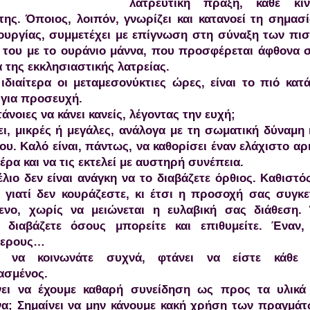
λατρευτική πράξη, κάθε κί
της. Όποιος, λοιπόν, γνωρίζει και κατανοεί τη σημασ
τουργίας, συμμετέχει με επίγνωση στη σύναξη των πισ
 του με το ουράνιο μάννα, που προσφέρεται άφθονα 
της εκκλησιαστικής λατρείας.
ιδιαίτερα οι μεταμεσονύκτιες ώρες, είναι το πιό κατ
 για προσευχή.
άνοιες να κάνει κανείς, λέγοντας την ευχή;
ι, μικρές ή μεγάλες, ανάλογα με τη σωματική δύναμη 
ου. Καλό είναι, πάντως, να καθορίσει έναν ελάχιστο αρ
μέρα και να τις εκτελεί με αυστηρή συνέπεια.
λιο δεν είναι ανάγκη να το διαβάζετε όρθιος. Καθιστός
, γιατί δεν κουράζεστε, κι έτσι η προσοχή σας συγκ
μενο, χωρίς να μειώνεται η ευλαβική σας διάθεση.
 διαβάζετε όσους μπορείτε και επιθυμείτε. Έναν,
τερους…
ε να κοινωνάτε συχνά, φτάνει να είστε κάθ
ασμένος.
νει να έχουμε καθαρή συνείδηση ως προς τα υλικά
ενα; Σημαίνει να μην κάνουμε κακή χρήση των πραγμάτ