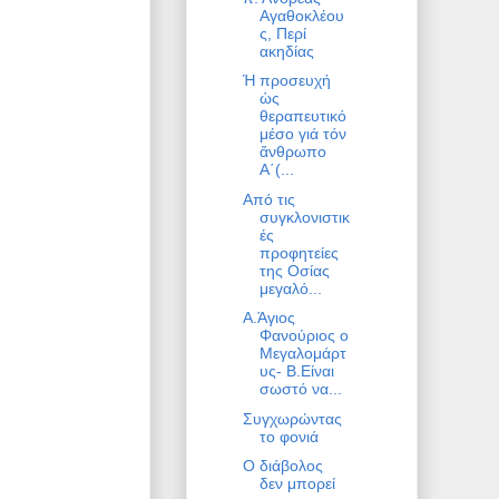
Αγαθοκλέου
ς, Περί
ακηδίας
Ἡ προσευχή
ὡς
θεραπευτικό
μέσο γιά τόν
ἄνθρωπο
Α΄(...
Από τις
συγκλονιστικ
ές
προφητείες
της Οσίας
μεγαλό...
Α.Άγιος
Φανούριος ο
Μεγαλομάρτ
υς- Β.Είναι
σωστό να...
Συγχωρώντας
το φονιά
Ο διάβολος
δεν μπορεί