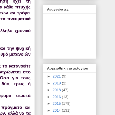
νηση έχει τη
ία κάθε πτυχής
Αναγνώστες
τών και τρέφει
στα πνευματικά
άλληλο χρονικό
και την ψυχική
ιθμό μετανοιών
 το κατανοείτε
Αρχειοθήκη ιστολογίου
εντρώνεται στο
►
2021
(9)
 Όσο για τους
►
2019
(2)
 δύο, τρεις ή
►
2018
(47)
ε φορά σωστά
►
2016
(13)
►
2015
(179)
 πράγματα και
►
2014
(131)
ων, αλλά να τα