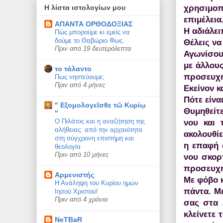
χρησιμοπ
Η λίστα ιστολογίων μου
επιμέλεια
ΑΠΑΝΤΑ ΟΡΘΟΔΟΞΙΑΣ
Η αδιάλει
Πώς μπορούμε κι εμείς να
δούμε το Θαβώριο Φως.
Θέλεις να
Πριν από 19 δευτερόλεπτα
Αγωνίσου 
με άλλους
το τάλαντο
προσευχή
Πως νηστεύουμε;
Πριν από 4 μήνες
Εκείνον κ
Πότε είνα
" Εξομολογεῖσθε τῶ Κυρίῳ
Θυμηθείτε
"
Ο Πιλάτος και η αναζήτηση της
νου και 
αλήθειας: από την αρχαιότητα
ακολουθίε
στη σύγχρονη επιστήμη και
η επαφή σ
θεολογία
Πριν από 10 μήνες
νου σκορ
προσευχή.
Αρμενιστής
Με φόβο κ
Η Ανάληψη του Κυρίου ημών
πάντα. Μ
Ιησού Χριστού!
Πριν από 4 χρόνια
σας στα 
κλείνετε 
NeTBaR