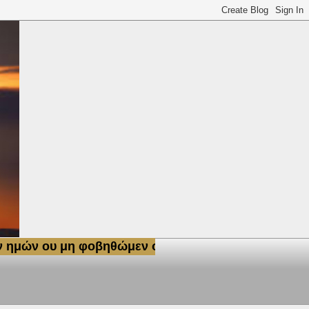
 μη φοβηθώμεν ουδ' ου μη ταραχθώμεν, ότι μεθ' ημ