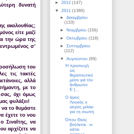
►
2012
(147)
λύτερη δυνατή
▼
2011
(1380)
►
Δεκεμβρίου
(133)
ης ακολουθίας;
►
Νοεμβρίου
(156)
μόνος είτε μαζί
►
Οκτωβρίου
(118)
αι την ώρα της
κεντρωμένος σ’
►
Σεπτεμβρίου
(112)
▼
Αυγούστου
(89)
Ἡ προσευχή
 προσήλωση του
ὡς
ες τις τακτές
θεραπευτικό
μέσο γιά τόν
μετάνοιες, αλλά
ἄνθρωπο
σήμαντη, με το
Ε΄(...
 σας, όχι όμως
Ο άγιος
μας φυλάξει!
Λουκάς ο
ιατρός μιλάει
 να το θυμάστε
για τη σιωπή
α έχετε το νου
Όπου Θεός
ο Σιναΐτης, να
βούλεται...νι
ου αρχίζετε να
κάται
φύσεως