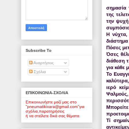
σημασία 
της τελε
την ψυχή
συμπόσια 
Η νύχτα, 
διάστημα
Πόσες μετ
Subscribe To
Όσες θέλε
διάθεση τ
Αναρτήσεις
για κάθε 
Σχόλια
Το Ευαγγέ
καλύτερα
ιερό κεί
EΠΙΚΟΙΝΩΝΙΑ-ΣΧΟΛΙΑ
Ψαλμούς,
περισσό
Επικοινωνήστε μαζί μας στο
"pneumatikixara@gmail.com"για
Μπορείτ
σχόλια,παρατηρήσεις
προετοιμ
ή να στείλετε δικά σας θέματα.
Τί σημαί
αντικείμ