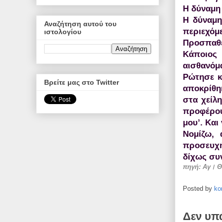
Η δύναμη
Η δύναμη
Αναζήτηση αυτού του
περιεχόμε
ιστολογίου
Προσπαθε
Κάποιος
αισθανόμ
Ρώτησε κ
Βρείτε μας στο Twitter
αποκρίθη
στα χείλη
προφέρου
μου’. Και
Νομίζω, 
προσευχή
δίχως συν
πηγή:
Αγ। Θε
Posted by
ko
Δεν υπ